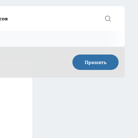
сов
Принять