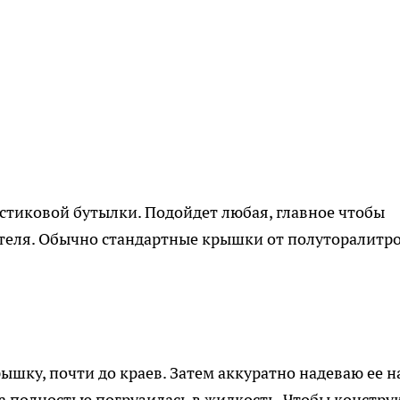
стиковой бутылки. Подойдет любая, главное чтобы
ителя. Обычно стандартные крышки от полуторалитр
шку, почти до краев. Затем аккуратно надеваю ее н
ра полностью погрузилась в жидкость. Чтобы констру