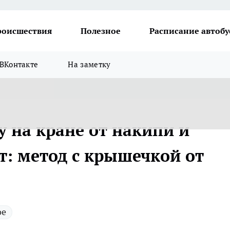
роисшествия
Полезное
Расписание автобу
ВКонтакте
На заметку
у на кране от накипи и
т: метод с крышечкой от
ое