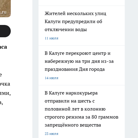
.ru
Жителей нескольких улиц
Калуги предупредили об
отключении воды
11 июля
аса
В Калуге перекроют центр и
набережную на три дня из-за
празднования Дня города
е
14 июля
очка
ями,
В Калуге наркокурьера
отправили на шесть с
,
половиной лет в колонию
строгого режима за 80 граммов
запрещённого вещества
23 июля