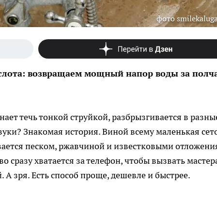
фото smilekaluga
лота: возвращаем мощный напор воды за полч
инает течь тонкой струйкой, разбрызгивается в разны
уки? Знакомая история. Виной всему маленькая сет
ивается песком, ржавчиной и известковыми отложени
 сразу хватается за телефон, чтобы вызвать мастера
 А зря. Есть способ проще, дешевле и быстрее.