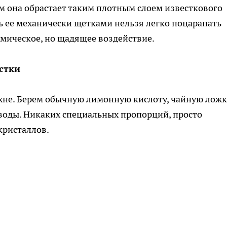
ем она обрастает таким плотным слоем известкового
ить ее механически щетками нельзя легко поцарапать
мическое, но щадящее воздействие.
стки
хне. Берем обычную лимонную кислоту, чайную ложк
й воды. Никаких специальных пропорций, просто
кристаллов.