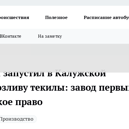
роисшествия
Полезное
Расписание автобу
ВКонтакте
На заметку
 запустил в Калужской
озливу текилы: завод перв
кое право
Производство