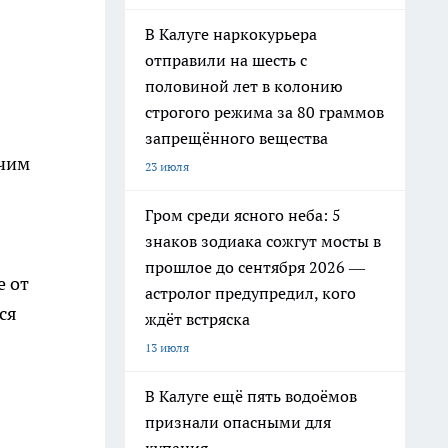
В Калуге наркокурьера
отправили на шесть с
половиной лет в колонию
строгого режима за 80 граммов
запрещённого вещества
очим
23 июля
Гром среди ясного неба: 5
знаков зодиака сожгут мосты в
прошлое до сентября 2026 —
е от
астролог предупредил, кого
ся
ждёт встряска
13 июля
В Калуге ещё пять водоёмов
признали опасными для