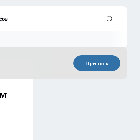
сов
Принять
ым