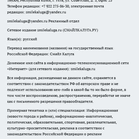
169309, Республика Коми, г. Ухта, ул. Советская, д. 3, офис 23
Телефон редакции: +7 922 275-86-30, электронная почта
редакции:
smilekaluga@yandex.ru
smilekaluga@yandex.ru
Рекламный отдел
Сетевое издание smilekaluga.ru (СМАЙЛКАЛУГА.РУ)
Язык(и): русский
Перевод наименования (названия) на государственный язык
Российской Федерации: Смайл Калуга
Доменное имя сайта в информационно-телекоммуникационной сети
«Интернет» (для сетевого издания): smilekaluga.ru
Вся информация, размещенная на данном сайте, охраняется в
соответствии с законодательством РФ об авторском праве и не
подлежит использованию кем-либо в какой бы то ни было форме, в
том числе воспроизведению, распространению, переработке не иначе
как с письменного разрешения правообладателя.
Примерная тематика и (или) специализация: Информационная
(новости города и района), информационно-аналитическая,
политическая, образовательная, спортивная, развлекательная,
культурно-просветительская, реклама в соответствии с
законодательством Российской Федерации о рекламе