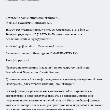
Сетевое издание
https://smilekaluga.ru/
Главный редактор: Панюкова А.А.
169309, Республика Коми, г. Ухта, ул. Советская, д. 3, офис 23
Телефон редакции: +7 922 275-86-30, электронная почта
редакции:
smilekaluga@yandex.ru
smilekaluga@yandex.ru
Рекламный отдел
Сетевое издание smilekaluga.ru (СМАЙЛКАЛУГА.РУ)
Язык(и): русский
Перевод наименования (названия) на государственный язык
Российской Федерации: Смайл Калуга
Доменное имя сайта в информационно-телекоммуникационной сети
«Интернет» (для сетевого издания): smilekaluga.ru
Вся информация, размещенная на данном сайте, охраняется в
соответствии с законодательством РФ об авторском праве и не
подлежит использованию кем-либо в какой бы то ни было форме, в
том числе воспроизведению, распространению, переработке не иначе
как с письменного разрешения правообладателя.