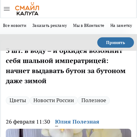
Все новости
Заказать рекламу
Мы в ВКонтакте
На заметку
Принять
3 шт. в воду – и орхидея возомнит
себя шальной императрицей:
начнет выдавать бутон за бутоном
даже зимой
Цветы
Новости России
Полезное
26 февраля 11:30
Юлия Полезная