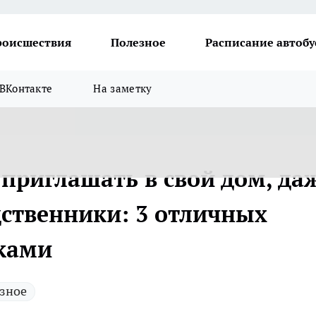
роисшествия
Полезное
Расписание автобу
ВКонтакте
На заметку
приглашать в свой дом, да
дственники: 3 отличных
ками
зное