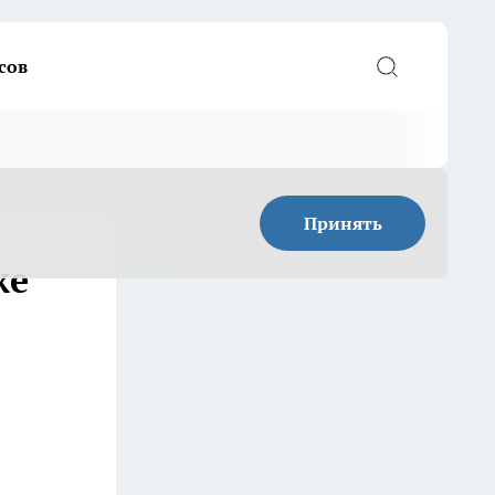
сов
Принять
же