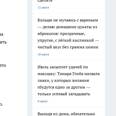
сделать
12 июля
Больше не мучаюсь с вареньем
— делаю домашние цукаты из
абрикосов: прозрачные,
на
упругие, с лёгкой кислинкой —
ать
чистый вкус без грамма химии
10 июля
что
Июль засыплет удачей по
макушку: Тамара Глоба назвала
знаки, у которых желания
сбудутся одно за другим —
только успевай загадывать
9 июля
о.
Выходя из дома, обязательно