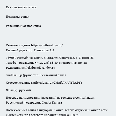
Как с нами связаться
Политика этики
Редакционная политика
Сетевое издание
https://smilekaluga.ru/
Главный редактор: Панюкова А.А.
169309, Республика Коми, г. Ухта, ул. Советская, д. 3, офис 23
Телефон редакции: +7 922 275-86-30, электронная почта
редакции:
smilekaluga@yandex.ru
smilekaluga@yandex.ru
Рекламный отдел
Сетевое издание smilekaluga.ru (СМАЙЛКАЛУГА.РУ)
Язык(и): русский
Перевод наименования (названия) на государственный язык
Российской Федерации: Смайл Калуга
Доменное имя сайта в информационно-телекоммуникационной сети
«Интернет» (для сетевого издания): smilekaluga.ru