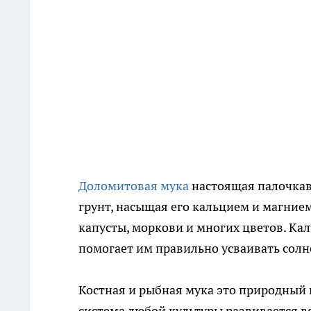
Доломитовая мука
настоящая палочкав
грунт, насыщая его кальцием и магние
капусты, моркови и многих цветов. Ка
помогает им правильно усваивать сол
Костная и рыбная мука это природный 
система любой культуры развивается вя