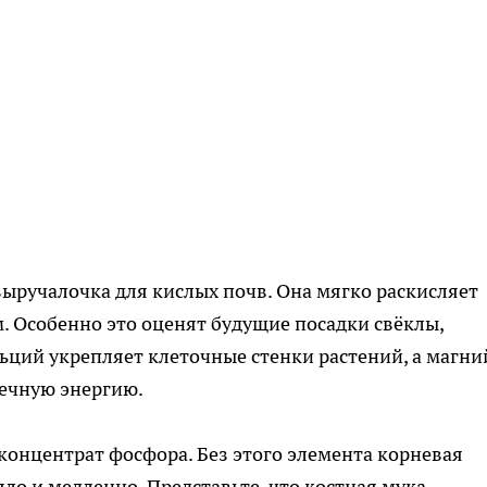
ыручалочка для кислых почв. Она мягко раскисляет
м. Особенно это оценят будущие посадки свёклы,
льций укрепляет клеточные стенки растений, а магни
нечную энергию.
концентрат фосфора. Без этого элемента корневая
ло и медленно. Представьте, что костная мука