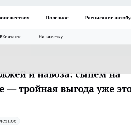
роисшествия
Полезное
Расписание автобу
ВКонтакте
На заметку
жжей и навоза: сыпем на
е — тройная выгода уже эт
лезное