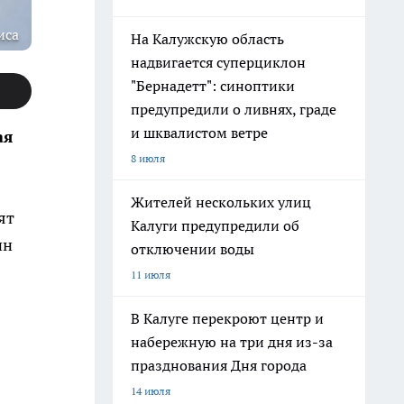
иса
На Калужскую область
надвигается суперциклон
"Бернадетт": синоптики
предупредили о ливнях, граде
и шквалистом ветре
ая
8 июля
Жителей нескольких улиц
ят
Калуги предупредили об
ин
отключении воды
11 июля
В Калуге перекроют центр и
набережную на три дня из-за
празднования Дня города
14 июля