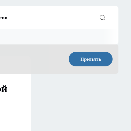
сов
Принять
ой