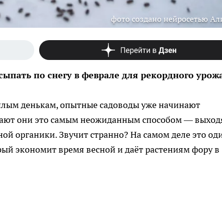
фото создано нейросетью Ал
сыпать по снегу в феврале для рекордного урож
ёплым денькам, опытные садоводы уже начинают
лают они это самым неожиданным способом — выход
ной органики. Звучит странно? На самом деле это од
ый экономит время весной и даёт растениям фору в